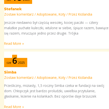
Stefanek
Zostaw komentarz
/
Adoptowane
,
Koty
/ Przez
Kicilandia
Jeszcze niedawno był częścią wesołej, kociej paczki — cztery
malutkie puchate kuleczki, wtulone w siebie, śpiące razem, bawiące
się razem, mruczące jedno przez drugie. Trójka
Read More »
Simba
6
cze
2025
Simba
Zostaw komentarz
/
Adoptowane
,
Koty
/ Przez
Kicilandia
Prześliczny, miziasty, 1,5 roczny Simba czeka w fundacji na swój
dom. Chłopczyk jest bardzo proludzki, uwielbia przytulanie,
głaskanie, leżenie na kolankach. Bez oporów daje brzuszek
Read More »