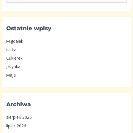
z
u
k
a
Ostatnie wpisy
j
d
Migdałek
l
Łatka
a
Cukierek
:
Jeżynka
Maja
Archiwa
sierpień 2026
lipiec 2026