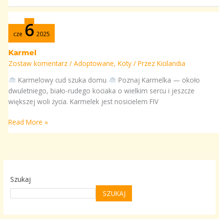
Karmel
6
cze
2025
Karmel
Zostaw komentarz
/
Adoptowane
,
Koty
/ Przez
Kicilandia
Karmelowy cud szuka domu
Poznaj Karmelka — około
dwuletniego, biało-rudego kociaka o wielkim sercu i jeszcze
większej woli życia. Karmelek jest nosicielem FIV
Read More »
Szukaj
SZUKAJ