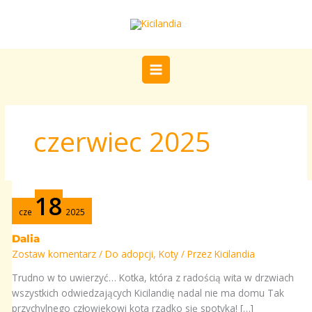
Przejdź
do
treści
czerwiec 2025
Dalia
18
cze
2025
Dalia
Zostaw komentarz
/
Do adopcji
,
Koty
/ Przez
Kicilandia
Trudno w to uwierzyć… Kotka, która z radością wita w drzwiach
wszystkich odwiedzających Kicilandię nadal nie ma domu Tak
przychylnego człowiekowi kota rzadko się spotyka! […]