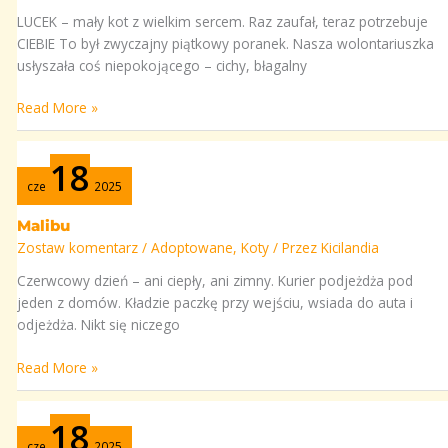
LUCEK – mały kot z wielkim sercem. Raz zaufał, teraz potrzebuje
CIEBIE To był zwyczajny piątkowy poranek. Nasza wolontariuszka
usłyszała coś niepokojącego – cichy, błagalny
Read More »
Malibu
18
cze
2025
Malibu
Zostaw komentarz
/
Adoptowane
,
Koty
/ Przez
Kicilandia
Czerwcowy dzień – ani ciepły, ani zimny. Kurier podjeżdża pod
jeden z domów. Kładzie paczkę przy wejściu, wsiada do auta i
odjeżdża. Nikt się niczego
Read More »
Stefanek
18
cze
2025