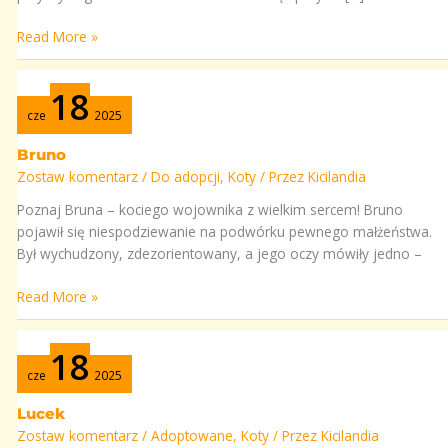
Read More »
Bruno
18
cze
2025
Bruno
Zostaw komentarz
/
Do adopcji
,
Koty
/ Przez
Kicilandia
Poznaj Bruna – kociego wojownika z wielkim sercem! Bruno
pojawił się niespodziewanie na podwórku pewnego małżeństwa.
Był wychudzony, zdezorientowany, a jego oczy mówiły jedno –
Read More »
Lucek
18
cze
2025
Lucek
Zostaw komentarz
/
Adoptowane
,
Koty
/ Przez
Kicilandia