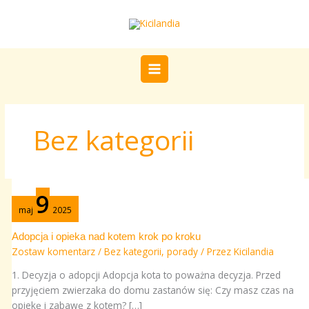
Przejdź
do
treści
Bez kategorii
Adopcja
9
i
maj
2025
opieka
nad
Adopcja i opieka nad kotem krok po kroku
kotem
Zostaw komentarz
/
Bez kategorii
,
porady
/ Przez
Kicilandia
krok
1. Decyzja o adopcji Adopcja kota to poważna decyzja. Przed
po
przyjęciem zwierzaka do domu zastanów się: Czy masz czas na
kroku
opiekę i zabawę z kotem? […]