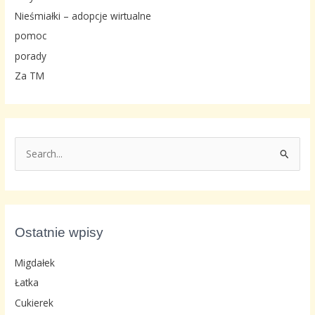
Nieśmiałki – adopcje wirtualne
pomoc
porady
Za TM
S
z
u
k
a
Ostatnie wpisy
j
d
Migdałek
l
Łatka
a
Cukierek
: