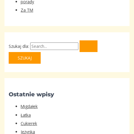
porady
Za TM
Szukaj dla:
Ostatnie wpisy
Migdałek
Łatka
Cukierek
Jeżynka