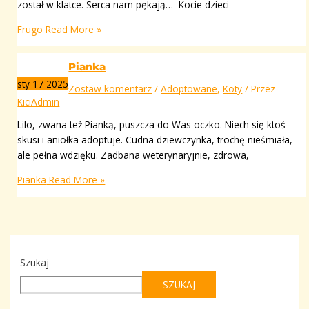
został w klatce. Serca nam pękają… Kocie dzieci
Frugo
Read More »
Pianka
sty
17
2025
Zostaw komentarz
/
Adoptowane
,
Koty
/ Przez
KiciAdmin
Lilo, zwana też Pianką, puszcza do Was oczko. Niech się ktoś
skusi i aniołka adoptuje. Cudna dziewczynka, trochę nieśmiała,
ale pełna wdzięku. Zadbana weterynaryjnie, zdrowa,
Pianka
Read More »
Szukaj
SZUKAJ