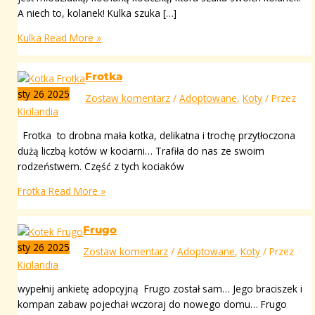
A niech to, kolanek! Kulka szuka […]
Kulka
Read More »
Frotka
sty
26
2025
Zostaw komentarz
/
Adoptowane
,
Koty
/ Przez
Kicilandia
Frotka to drobna mała kotka, delikatna i trochę przytłoczona
dużą liczbą kotów w kociarni… Trafiła do nas ze swoim
rodzeństwem. Część z tych kociaków
Frotka
Read More »
Frugo
sty
26
2025
Zostaw komentarz
/
Adoptowane
,
Koty
/ Przez
Kicilandia
wypełnij ankietę adopcyjną Frugo został sam… Jego braciszek i
kompan zabaw pojechał wczoraj do nowego domu… Frugo