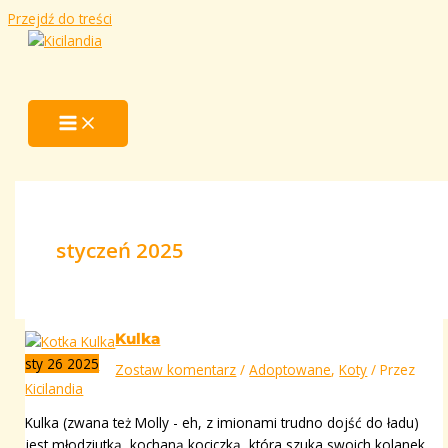
Przejdź do treści
styczeń 2025
Kulka
sty
26
2025
Zostaw komentarz
/
Adoptowane
,
Koty
/ Przez
Kicilandia
Kulka (zwana też Molly ​- eh, z imionami trudno dojść do ładu)
jest młodziutką, kochaną kociczką, która szuka swoich kolanek.