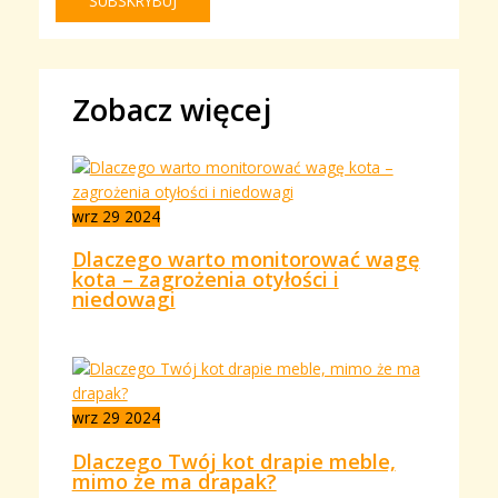
Zobacz więcej
wrz
29
2024
Dlaczego warto monitorować wagę
kota – zagrożenia otyłości i
niedowagi
wrz
29
2024
Dlaczego Twój kot drapie meble,
mimo że ma drapak?