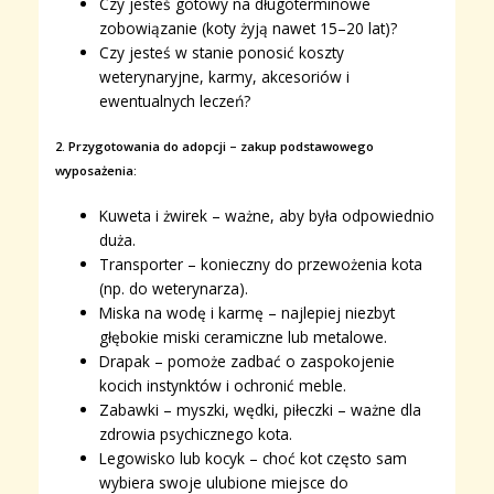
Czy jesteś gotowy na długoterminowe
zobowiązanie (koty żyją nawet 15–20 lat)?
Czy jesteś w stanie ponosić koszty
weterynaryjne, karmy, akcesoriów i
ewentualnych leczeń?
2. Przygotowania do adopcji – z
akup podstawowego
wyposażenia:
Kuweta i żwirek – ważne, aby była odpowiednio
duża.
Transporter – konieczny do przewożenia kota
(np. do weterynarza).
Miska na wodę i karmę – najlepiej niezbyt
głębokie miski ceramiczne lub metalowe.
Drapak – pomoże zadbać o zaspokojenie
kocich instynktów i ochronić meble.
Zabawki – myszki, wędki, piłeczki – ważne dla
zdrowia psychicznego kota.
Legowisko lub kocyk – choć kot często sam
wybiera swoje ulubione miejsce do