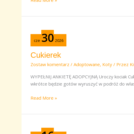
Read More »
Cukierek
30
cze
2026
Cukierek
Zostaw komentarz
/
Adoptowane
,
Koty
/ Przez
Ki
WYPEŁNIJ ANKIETĘ ADOPCYJNĄ Uroczy kociak Cukie
wkrótce będzie gotów wyruszyć w podróż do wła
Read More »
Jeżynka