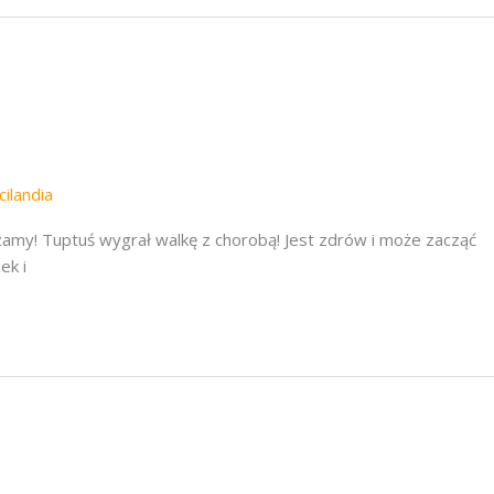
cilandia
y! Tuptuś wygrał walkę z chorobą! Jest zdrów i może zacząć
ek i