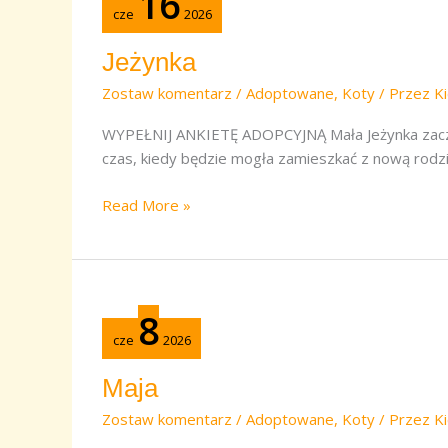
16
cze
2026
Jeżynka
Zostaw komentarz
/
Adoptowane
,
Koty
/ Przez
Ki
WYPEŁNIJ ANKIETĘ ADOPCYJNĄ Mała Jeżynka zaczyn
czas, kiedy będzie mogła zamieszkać z nową rod
Read More »
Maja
8
cze
2026
Maja
Zostaw komentarz
/
Adoptowane
,
Koty
/ Przez
Ki