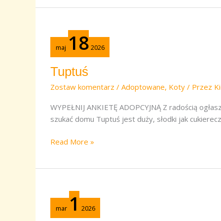
Tuptuś
18
maj
2026
Tuptuś
Zostaw komentarz
/
Adoptowane
,
Koty
/ Przez
Ki
WYPEŁNIJ ANKIETĘ ADOPCYJNĄ Z radością ogłaszam
szukać domu Tuptuś jest duży, słodki jak cukierecz
Read More »
Marlenka
1
mar
2026