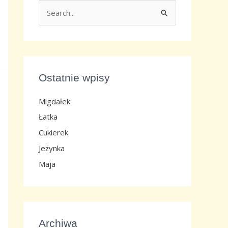
S
z
u
k
a
Ostatnie wpisy
j
d
Migdałek
l
Łatka
a
Cukierek
:
Jeżynka
Maja
Archiwa