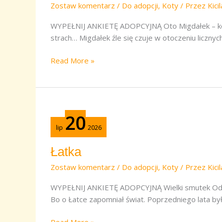
Zostaw komentarz
/
Do adopcji
,
Koty
/ Przez
Kici
WYPEŁNIJ ANKIETĘ ADOPCYJNĄ Oto Migdałek – kote
strach… Migdałek źle się czuje w otoczeniu licznyc
Read More »
Łatka
20
lip
2026
Łatka
Zostaw komentarz
/
Do adopcji
,
Koty
/ Przez
Kici
WYPEŁNIJ ANKIETĘ ADOPCYJNĄ Wielki smutek Odc
Bo o Łatce zapomniał świat. Poprzedniego lata by