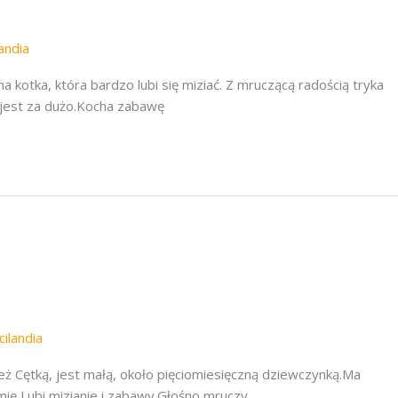
landia
tka, która bardzo lubi się miziać. Z mruczącą radością tryka
a jest za dużo.Kocha zabawę
cilandia
ętką, jest małą, około pięciomiesięczną dziewczynką.Ma
mię Lubi mizianie i zabawy.Głośno mruczy,