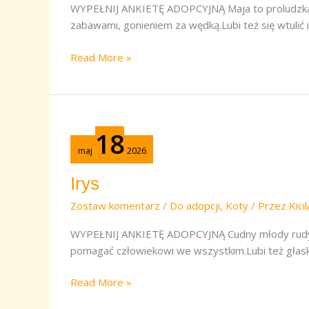
WYPEŁNIJ ANKIETĘ ADOPCYJNĄ Maja to proludzka k
zabawami, gonieniem za wędką.Lubi też się wtulić 
Read More »
Irys
18
maj
2026
Irys
Zostaw komentarz
/
Do adopcji
,
Koty
/ Przez
Kici
WYPEŁNIJ ANKIETĘ ADOPCYJNĄ Cudny młody rudy ko
pomagać człowiekowi we wszystkim.Lubi też głaska
Read More »