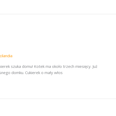
cilandia
rek szuka domu! Kotek ma około trzech miesięcy. Już
snego domku. Cukierek o mały włos