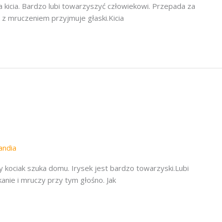
icia. Bardzo lubi towarzyszyć człowiekowi. Przepada za
i z mruczeniem przyjmuje głaski.Kicia
landia
ciak szuka domu. Irysek jest bardzo towarzyski.Lubi
nie i mruczy przy tym głośno. Jak