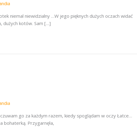
landia
k niemal niewidzialny …W jego pięknych dużych oczach widać
h, dużych kotów. Sam […]
landia
zuwam go za każdym razem, kiedy spoglądam w oczy Łatce…
ła bohaterką. Przygarnęła,