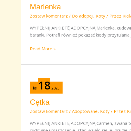
Marlenka
Zostaw komentarz
/
Do adopcji
,
Koty
/ Przez
Kici
WYPEŁNIJ ANKIETĘ ADOPCYJNĄ Marlenka, cudowna ko
baranki. Potrafi również pokazać kiedy przytulani
Read More »
Cętka
18
lis
2025
Cętka
Zostaw komentarz
/
Adoptowane
,
Koty
/ Przez
Ki
WYPEŁNIJ ANKIETĘ ADOPCYJNĄ Carmen, zwana też C
cudowne umaszczenie, stąd wzięło się jej drugie i