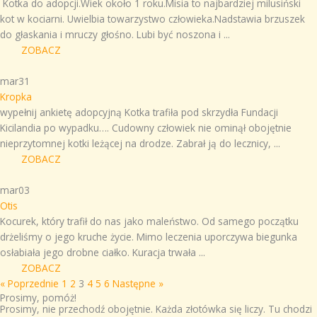
Kotka do adopcji.Wiek około 1 roku.Misia to najbardziej milusiński
kot w kociarni. Uwielbia towarzystwo człowieka.Nadstawia brzuszek
do głaskania i mruczy głośno. Lubi być noszona i ...
ZOBACZ
mar
31
Kropka
wypełnij ankietę adopcyjną Kotka trafiła pod skrzydła Fundacji
Kicilandia po wypadku…. Cudowny człowiek nie ominął obojętnie
nieprzytomnej kotki leżącej na drodze. Zabrał ją do lecznicy, ...
ZOBACZ
mar
03
Otis
Kocurek, który trafił do nas jako maleństwo. Od samego początku
drżeliśmy o jego kruche życie. Mimo leczenia uporczywa biegunka
osłabiała jego drobne ciałko. Kuracja trwała ...
ZOBACZ
« Poprzednie
1
2
3
4
5
6
Następne »
Prosimy, pomóż!
Prosimy, nie przechodź obojętnie. Każda złotówka się liczy. Tu chodzi