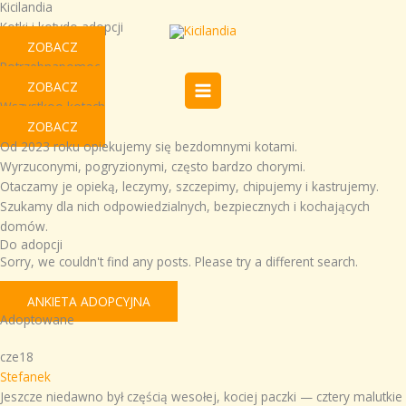
Kicilandia
Przejdź
Kotki i koty
do adopcji
do
ZOBACZ
treści
Potrzebna
pomoc
ZOBACZ
Wszystko
o kotach
ZOBACZ
Od 2023 roku opiekujemy
się
bezdomnymi
kotami.
Wyrzuconymi,
pogryzionymi,
często
bardzo
chorymi.
Otaczamy
je
opieką,
leczymy,
szczepimy,
chipujemy
i
kastrujemy.
Szukamy
dla
nich
odpowiedzialnych,
bezpiecznych
i
kochają
cych
domó
w.
Do adopcji
Sorry, we couldn't find any posts. Please try a different search.
ANKIETA ADOPCYJNA
Adoptowane
cze
18
Stefanek
Jeszcze niedawno był częścią wesołej, kociej paczki — cztery malutkie