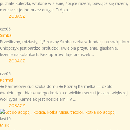
puchate kuleczki, wtulone w siebie, śpiące razem, bawiące się razem,
mruczące jedno przez drugie. Trójka ...
ZOBACZ
cze
06
Simba
Prześliczny, miziasty, 1,5 roczny Simba czeka w fundacji na swój dom.
Chłopczyk jest bardzo proludzki, uwielbia przytulanie, głaskanie,
leżenie na kolankach. Bez oporów daje brzuszek ...
ZOBACZ
cze
06
Karmel
☁️ Karmelowy cud szuka domu ☁️ Poznaj Karmelka — około
dwuletniego, biało-rudego kociaka o wielkim sercu i jeszcze większej
woli życia. Karmelek jest nosicielem FIV ...
ZOBACZ
kwi
10
Misia