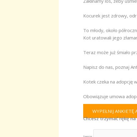
Zaklinamy los, żeby uśmie
Kocurek jest zdrowy, od
To młody, około półroczny
Kot uratowali jego złaman
Teraz może już śmiało p
Napisz do nas, poznaj Ant
Kotek czeka na adopcję w
Obowiązuje umowa adopc
WYPEŁNIJ ANKIETĘ
Chcesz trzymać rękę na 
Imię