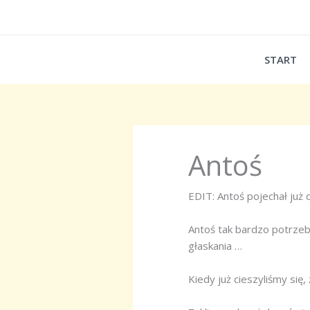
Przejdź
do
treści
START
Antoś
EDIT: Antoś pojechał już
Antoś tak bardzo potrzebuj
głaskania …
Kiedy już cieszyliśmy się,