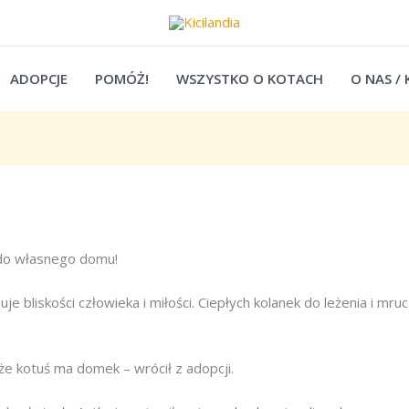
ADOPCJE
POMÓŻ!
WSZYSTKO O KOTACH
O NAS /
 do własnego domu!
e bliskości człowieka i miłości. Ciepłych kolanek do leżenia i mru
 że kotuś ma domek – wrócił z adopcji.