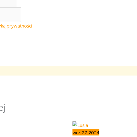
yką prywatności
ej
wrz
27
2024