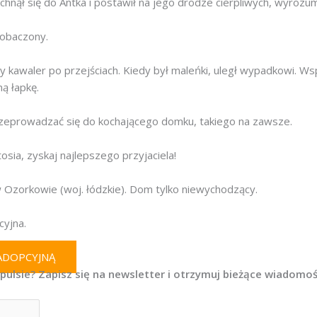
chnął się do Antka i postawił na jego drodze cierpliwych, wyrozumi
robaczony.
 kawaler po przejściach. Kiedy był maleńki, uległ wypadkowi. Wsp
ą łapkę.
rzeprowadzać się do kochającego domku, takiego na zawsze.
osia, zyskaj najlepszego przyjaciela!
 Ozorkowie (woj. łódzkie). Dom tylko niewychodzący.
yjna.
 ADOPCYJNĄ
pulsie? Zapisz się na newsletter i otrzymuj bieżące wiadomoś